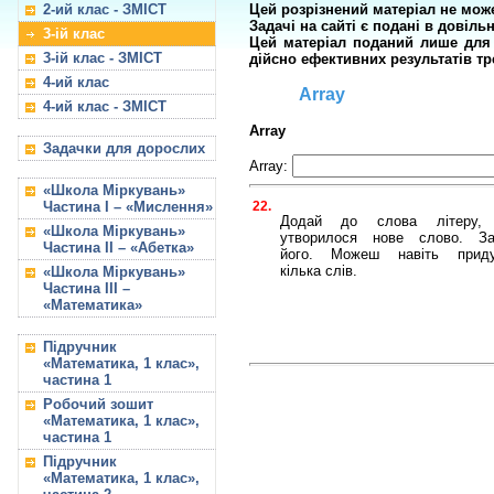
2-ий клас - ЗМІСТ
Цей розрізнений матеріал не мож
Задачі на сайті є подані в довіль
3-ій клас
Цей матеріал поданий лише для о
3-ій клас - ЗМІСТ
дійсно ефективних результатів тр
4-ий клас
Array
4-ий клас - ЗМІСТ
Array
Задачки для дорослих
Array:
«Школа Міркувань»
22.
Частина I – «Мислення»
Додай до слова літеру,
«Школа Міркувань»
утворилося нове слово. З
Частина II – «Абетка»
його. Можеш навіть приду
кілька слів.
«Школа Міркувань»
Частина III –
«Математика»
Підручник
«Математика, 1 клас»,
частина 1
Робочий зошит
«Математика, 1 клас»,
частина 1
Підручник
«Математика, 1 клас»,