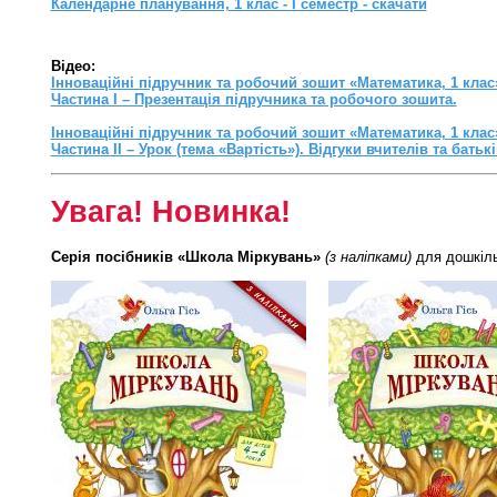
Календарне планування, 1 клас - I семестр - скачати
Відео:
Інноваційні підручник та робочий зошит «Математика, 1 клас
Частина I – Презентація підручника та робочого зошита.
Інноваційні підручник та робочий зошит «Математика, 1 клас
Частина II – Урок (тема «Вартість»). Відгуки вчителів та батькі
Увага! Новинка!
Серія посібників «Школа Міркувань»
(з наліпками)
для дошкіль