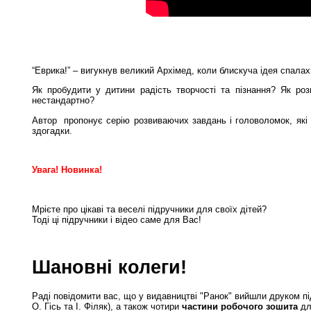
“Еврика!” – вигукнув великий Архімед, коли блискуча ідея спала
Як пробудити у дитини радість творчості та пізнання? Як роз
нестандартно?
Автор пропонує серію розвиваючих завдань і головоломок, які
здогадки.
Увага! Новинка!
Мрієте про цікаві та веселі підручники для своїх дітей?
Тоді ці підручники і відео саме для Вас!
Шановні колеги!
Раді повідомити вас, що у видавництві "Ранок" вийшли друком п
О. Гісь та І. Філяк), а також чотири
частини робочого зошита
дл