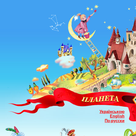
Українською
English
По-русски