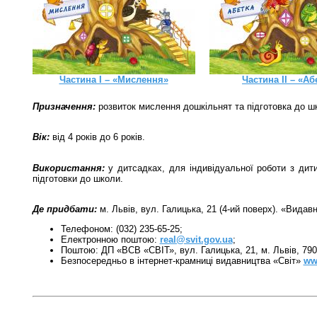
Частина I – «Мислення»
Частина II – «Аб
Призначення:
розвиток мислення дошкільнят та підготовка до ш
Вік:
від 4 років до 6 років.
Використання:
у дитсадках, для індивідуальної роботи з дит
підготовки до школи.
Де придбати:
м. Львів, вул. Галицька, 21 (4-ий поверх). «Видав
Телефоном: (032) 235-65-25;
Електронною поштою:
real@svit.gov.ua
;
Поштою: ДП «ВСВ «СВІТ», вул. Галицька, 21, м. Львів, 790
Безпосередньо в інтернет-крамниці видавництва «Світ»
ww