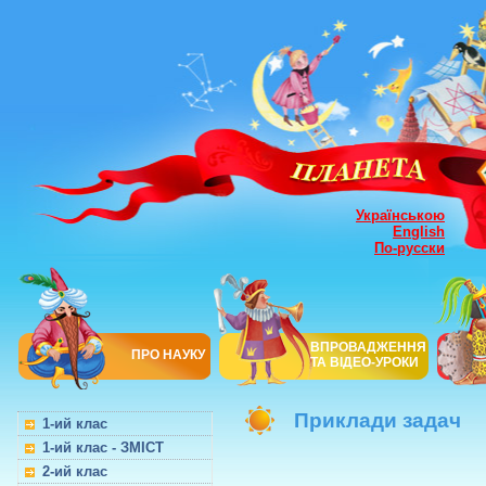
Українською
English
По-русски
ВПРОВАДЖЕННЯ
ПРО НАУКУ
ТА ВІДЕО-УРОКИ
Приклади задач
1-ий клас
1-ий клас - ЗМІСТ
2-ий клас