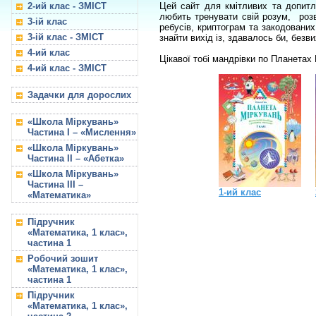
2-ий клас - ЗМІСТ
Цей сайт для кмітливих та допитл
любить тренувати свій розум, розв
3-ій клас
ребусів, криптограм та закодованих
3-ій клас - ЗМІСТ
знайти вихід із, здавалось би, безв
4-ий клас
Цікавої тобі мандрівки по Планетах 
4-ий клас - ЗМІСТ
Задачки для дорослих
«Школа Міркувань»
Частина I – «Мислення»
«Школа Міркувань»
Частина II – «Абетка»
«Школа Міркувань»
Частина III –
1-ий клас
«Математика»
Підручник
«Математика, 1 клас»,
частина 1
Робочий зошит
«Математика, 1 клас»,
частина 1
Підручник
«Математика, 1 клас»,