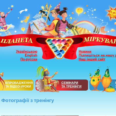
Українською
Новини
English
Підпишіться на нашу 
По-русски
Наш інший сайт
ВПРОВАДЖЕННЯ
СЕМІНАРИ
ТА ВІДЕО-УРОКИ
ТА ТРЕНІНГИ
Фотографії з тренінгу