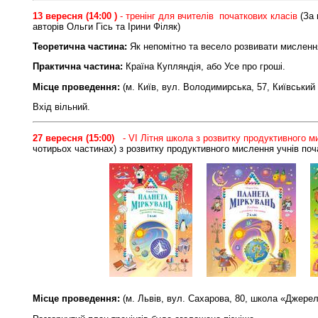
13 вересня (14:00 )
- тренінг для вчителів початкових класів
(За 
авторів Ольги Гісь та Ірини Філяк)
Теоретична частина:
Як непомітно та весело розвивати мисленн
Практична частина:
Країна Купляндія, або Усе про гроші.
Місце проведення:
(м. Київ, вул. Володимирська, 57, Київський
Вхід вільний.
27 вересня (15:00)
- VI Літня школа з розвитку продуктивного 
чотирьох частинах) з розвитку продуктивного мислення учнів поч
Місце проведення:
(м. Львів, вул. Сахарова, 80, школа «Джерел