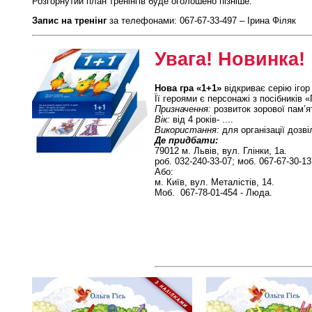
Розгорнутий план тренінгів буде оголошено пізніше.
Запис на тренінг
за телефонами: 067-67-33-497 – Ірина Філяк
Увага! Новинка!
Нова гра «1+1»
відкриває серію ігор
Її героями є персонажі з посібників 
Призначення:
розвиток зорової пам’ят
Вік:
від 4 років- ....
Використання:
для організації дозві
Де придбати:
79012 м. Львів, вул. Глінки, 1а.
роб. 032-240-33-07; моб. 067-67-30-137
Або:
м. Київ, вул. Металістів, 14.
Моб. 067-78-01-454 - Люда.