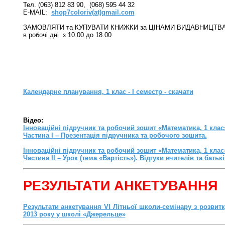
Тел. (063) 812 83 90, (068) 595 44 32
E-MAIL:
shop7coloriv(at)gmail.com
ЗАМОВЛЯТИ та КУПУВАТИ КНИЖКИ за ЦІНАМИ ВИДАВНИЦТВА
в робочі дні з 10.00 до 18.00
Календарне планування, 1 клас - I семестр - скачати
Відео:
Інноваційні підручник та робочий зошит «Математика, 1 клас
Частина I – Презентація підручника та робочого зошита.
Інноваційні підручник та робочий зошит «Математика, 1 клас
Частина II – Урок (тема «Вартість»). Відгуки вчителів та батькі
РЕЗУЛЬТАТИ АНКЕТУВАННЯ
Результати анкетування VI Літньої школи-семінару з розви
2013 року у школі «Джерельце»