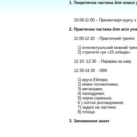
1. Теоретична частина
для нових 
10:00-11:00 – Презентація курсу з
2. Практична частина
для всіх уч
11:00-12:10 - Практичний тренінг. 
1) інтелектуальний мовний трені
2) стратегія гри «15 олівців».
12:10 -12:30 - Перерва на каву
12:30-14:30 - КВК
1) круги Ейлера;
2) мовні головоломки;
3) метаграми;
4) паліндроми;
5) чорна скринька;
6 ) логічні розташування;
7) задачі на частини;
8) площа.
3. Заповнення анкет