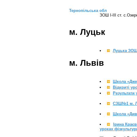
Тернопільська обл
ЗОШ І-ІІІ ст. с.Озе
м. Луцьк
Луцька ЗОШ 
м. Львів
Школа «Дже
Відкриті ур
Результати 
СЗШ№1 м. 
Школа «Див
Ірина Краєв
уроках фізкультур