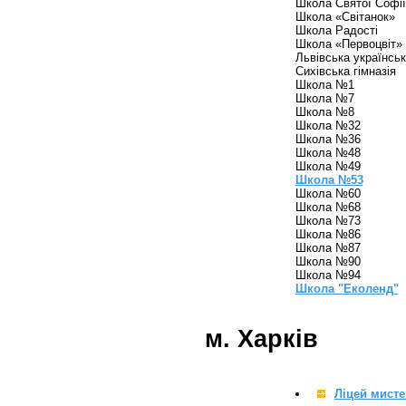
Школа Святої Софії
Школа «Світанок»
Школа Радості
Школа «Первоцвіт»
Львівська українськ
Сихівська гімназія
Школа №1
Школа №7
Школа №8
Школа №32
Школа №36
Школа №48
Школа №49
Школа №53
Школа №60
Школа №68
Школа №73
Школа №86
Школа №87
Школа №90
Школа №94
Школа "Еколенд"
м. Харків
Ліцей мист