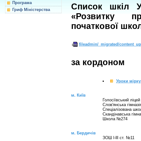
Програма
Список шкіл У
Гриф Міністерства
«Розвитку п
початкової шко
fileadmin/_migrated/content_up
за кордоном
Уроки мірку
м. Київ
Голосіївський ліцей
Слов'янська гімназі
Спеціалізована шк
Скандінавська гімна
Школа №274
м. Бердичів
ЗОШ l-lll ст. №11