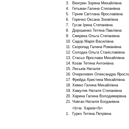
3.
Венгрин Зоряна Михайлівна
4.
Гетьман Галина Степанівна
5.
Гірняк Світлана Ярославівна
6.
Горечко Оксана Зіновіївна
7.
Гусак Ірина Степанівна
8.
Дорошенко Тетяна Павлівна
9.
Смерека Ольга Степанівна
10.
Сидор Марія Василівна
11.
Скоропад Галина Романівна
12.
Солодка Ольга Станіславівна
13.
Стасьо Ярослава Михайлівна
14.
Козак Тетяна Антонівна
15.
Леськів Наталія
16.
Очерклевич Олександра Яросла
17.
Фрейда Христина Михайлівна
18.
Химко Галина Михайлівна
19.
Хамуляк Наталя Степанівна
20.
Харина Галина Володимирівна
21.
Човган Наталія Богданівна
<b>м. Харків</b>
1.
Гурко Тетяна Петрівна