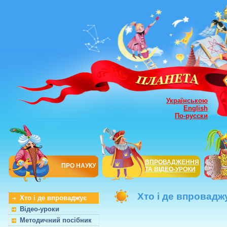
Українською
English
По-русски
ВПРОВАДЖЕННЯ
ПРО НАУКУ
ТА ВІДЕО-УРОКИ
Хто і де впровадж
Хто і де впроваджує
Відео-уроки
Методичний посібник