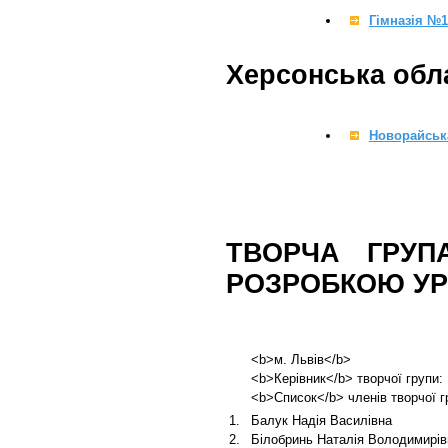
Гімназія №1
Херсонська обл
Новорайська
ТВОРЧА ГРУП
РОЗРОБКОЮ УР
<b>м. Львів</b>
<b>Керівник</b> творчої групи:
<b>Список</b> членів творчої г
1.
Балук Надія Василівна
2.
Білобринь Наталія Володимирів