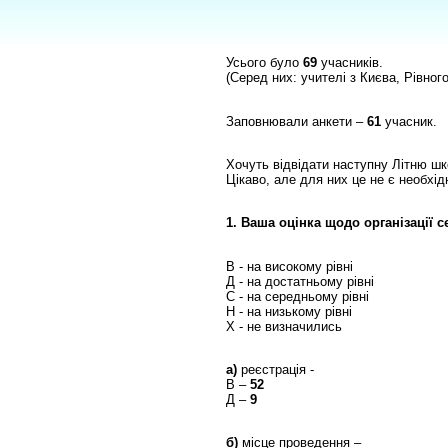
Усього було
69
учасників.
(Серед них: учителі з Києва, Рівного
Заповнювали анкети –
61
учасник.
Хочуть відвідати наступну Літню ш
Цікаво, але для них це не є необхід
1. Ваша оцінка щодо організації с
В - на високому рівні
Д - на достатньому рівні
С - на середньому рівні
Н - на низькому рівні
Х - не визначились
а)
реєстрація -
В –
52
Д –
9
б)
місце проведення –