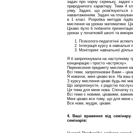
задач про чорну скриньку, задачі 
природничого характеру. Теми 4 кл
уяву. Задачі, що розв'язуються 
навантаженням. Задачі на плануван
в 1 класі. Розробка методів підбо
мислення на уроках математики. Ці
Цікаво було б побачити презентацію
уроках у початковій школі та викор
Психолого-педагогічні аспект
Інтеграція курсу в навчальні
Моніторинг навчальної діяльн
Я б запропонувала на наступному тре
конценрацію і просто «встряску».
Перенесення предмету мислення на 
Всі теми, запропоновані Вами – цік
Я новачок, мені цікаво все. На ваш в
З курсу мислення цікаві будь-які м
Що запропонуєте, з радістю послух
Ця тема для мене нова. Спочатку с
Всі теми є новими, цікавими, важки
Мені цікаво все тому, що для мене 
Все нове, мудре, цікаве.
4. Ваші враження від семінару.
семінарів: