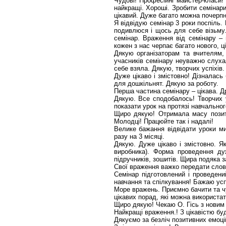
Чудові! Професійні майстер-класи
найкращі. Хороші. Зробити семінар
цікавий. Дуже багато можна почерпн
Я відвідую семінар 3 роки поспіль.
подивлюся і щось для себе візьму.
семінар. Враження від семінару –
кожен з нас черпає багато нового, ці
Дякую організаторам та вчителям,
учасників семінару неуважно слуха
себе взяла. Дякую, творчих успіхів.
Дуже цікаво і змістовно! Дізналась
для дошкільнят. Дякую за роботу.
Перша частина семінару – цікава. Д
Дякую. Все сподобалось! Творчих у
показати урок на протязі навчальног
Щиро дякую! Отримала масу позити
Молодці! Працюйте так і надалі!
Велике бажання відвідати уроки м
разу на 3 місяці.
Дякую. Дуже цікаво і змістовно. Як
виробника). Форма проведення дуж
підручників, зошитів. Щира подяка за
Свої враження важко передати слова
Семінар підготовлений і проведени
навчання та спілкування! Бажаю усп
Море вражень. Приємно бачити та чу
цікавих порад, які можна використати
Щиро дякую! Чекаю О. Гісь з новим
Найкращі враження.! З цікавістю бу
Дякуємо за безліч позитивних емоцій