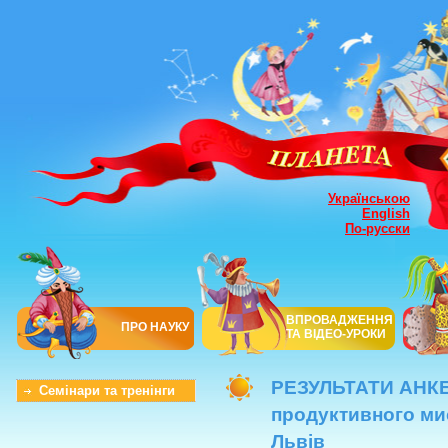
Українською
English
По-русски
ВПРОВАДЖЕННЯ
ПРО НАУКУ
ТА ВІДЕО-УРОКИ
РЕЗУЛЬТАТИ АНКЕТ
Семінари та тренінги
продуктивного ми
Львів