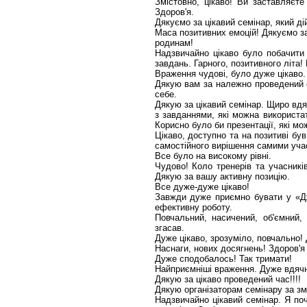
Змістовно, цікаво! Ви заставляєт
Здоров'я.
Дякуємо за цікавий семінар, який ді
Маса позитивних емоцій! Дякуємо за
родинам!
Надзвичайно цікаво було побачити
завдань. Гарного, позитивного літа!
Враження чудові, було дуже цікаво.
Дякую вам за належно проведений се
себе.
Дякую за цікавий семінар. Щиро вдя
з завданнями, які можна використат
Корисно було би презентації, які мо
Цікаво, доступно та на позитиві б
самостійного вирішення самими уча
Все було на високому рівні.
Чудово! Коло тренерів та учасникі
Дякую за вашу активну позицію.
Все дуже-дуже цікаво!
Завжди дуже приємно бувати у «Дже
ефективну роботу.
Повчальний, насичений, об'ємний,
згасав.
Дуже цікаво, зрозуміло, повчально! 
Наснаги, нових досягнень! Здоров'я
Дуже сподобалось! Так тримати!
Найприємніші враження. Дуже вдячн
Дякую за цікаво проведений час!!!!
Дякую організаторам семінару за зм
Надзвичайно цікавий семінар. Я поч