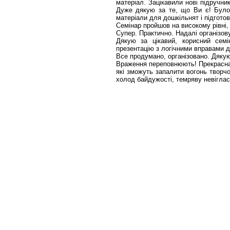
матеріал. Зацікавили нові підручни
Дуже дякую за те, що Ви є! Було 
матеріали для дошкільнят і підгото
Семінар пройшов на високому рівні, 
Супер. Практично. Надалі організов
Дякую за цікавий, корисний семі
презентацію з логічними вправами д
Все продумано, організовано. Дяку
Враження переповнюють! Прекрасна о
які зможуть запалити вогонь творчо
холод байдужості, темряву невігласт