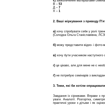
є)
забезпечення матеріалами семіна
В –
53
Д –
7
Х –
1
2. Ваші міркування з приводу П’я
а)
хочу спробувати себе у ролі трен
(Солодка Ольга Станіславівна, ЛС
б)
можу представити відео- і фото-
в)
хочу бути учасником наступного 
г)
це цікаво, але для мене не є необ
ґ)
не потребую семінарів з виклада
3. Теми, які би хотіли опрацюват
Завдання із сірниками. Вправи з п
уваги. Аналогії. Розгортка, симет
практичні уроки з дітьми і як оцін