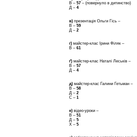
В –
57
– (повернуло в дитинство)
Д –
4
в)
презентація Ольги Гісь –
В –
59
Д –
2
г)
майстер-клас Ірини Філяк –
В –
61
ґ)
майстер-клас Наталі Леськів –
В –
57
Д –
4
д)
майстер-клас Галини Гетьман –
В –
58
Д –
2
С –
1
е)
відео-уроки –
В –
51
Д –
5
Х –
5